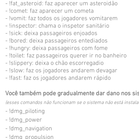
- !fat_asteroid: faz aparecer um asteroidão
- !comet: faz aparecer um cometa
- !vomit: faz todos os jogadores vomitarem
- !inspector: chama o inspetor sanitário
- !sick: deixa passageiros enjoados
- !bored: deixa passageiros entediados
- !hungry: deixa passageiros com fome
- !toilet: faz passageiros querer ir no banheiro
- !slippery: deixa o chão escorregadio
- !slow: faz os jogadores andarem devagar
- !fast: faz os jogadores andarem rápido
Você também pode gradualmente dar dano nos sis
(esses comandos não funcionam se o sistema não está instala
- !dmg_piloting
- !dmg_power
- !dmg_navigation
- !dmg_propulsion