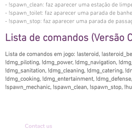
- !spawn_clean: faz aparecer uma estação de limp
- !spawn_toilet: faz aparecer uma parada de banhe
- !spawn_stop: faz aparecer uma parada de passa
Lista de comandos (Versão C
Lista de comandos em jogo: !asteroid, !asteroid_belt,
!dmg_piloting, !dmg_power, !dmg_navigation, !dmg
!dmg_sanitation, !dmg_cleaning, !dmg_catering, !
!dmg_cooking, !dmg_entertainment, !dmg_defense, !c
!spawn_mechanic, !spawn_clean, !spawn_stop, !hungry
Contact us