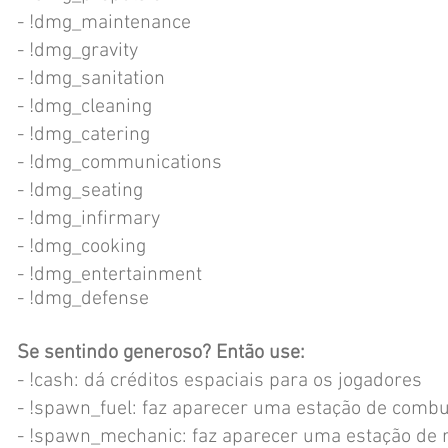
- !dmg_maintenance
- !dmg_gravity
- !dmg_sanitation
- !dmg_cleaning
- !dmg_catering
- !dmg_communications
- !dmg_seating
- !dmg_infirmary
- !dmg_cooking
- !dmg_entertainment
- !dmg_defense
Se sentindo generoso? Então use:
- !cash: dá créditos espaciais para os jogadores
- !spawn_fuel: faz aparecer uma estação de combu
- !spawn_mechanic: faz aparecer uma estação de 